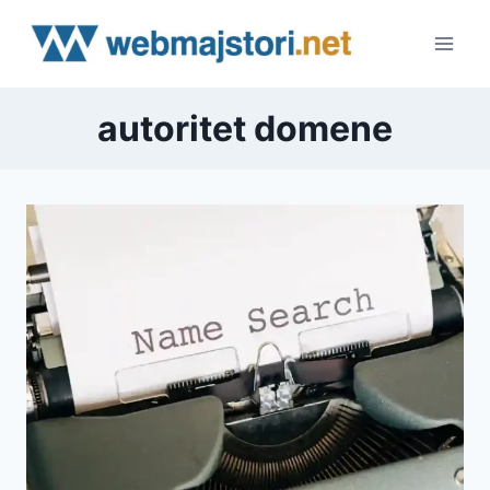
Skip
to
content
autoritet domene