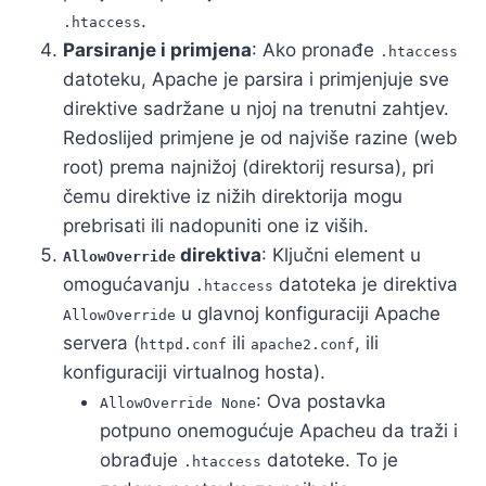
.
.htaccess
Parsiranje i primjena
: Ako pronađe
.htaccess
datoteku, Apache je parsira i primjenjuje sve
direktive sadržane u njoj na trenutni zahtjev.
Redoslijed primjene je od najviše razine (web
root) prema najnižoj (direktorij resursa), pri
čemu direktive iz nižih direktorija mogu
prebrisati ili nadopuniti one iz viših.
direktiva
: Ključni element u
AllowOverride
omogućavanju
datoteka je direktiva
.htaccess
u glavnoj konfiguraciji Apache
AllowOverride
servera (
ili
, ili
httpd.conf
apache2.conf
konfiguraciji virtualnog hosta).
: Ova postavka
AllowOverride None
potpuno onemogućuje Apacheu da traži i
obrađuje
datoteke. To je
.htaccess