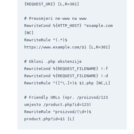
{REQUEST_URI} [L,R=301]

# Preusmjeri ne-www na www

RewriteCond %{HTTP_HOST} ^example.com 
[NC]

RewriteRule ^(.*)$ 
https://www.example.com/$1 [L,R=301]

# Ukloni .php ekstenzije

RewriteCond %{REQUEST_FILENAME} !-f

RewriteCond %{REQUEST_FILENAME} !-d

RewriteRule ^([^\.]+)$ $1.php [NC,L]

# Friendly URLs (npr. /proizvod/123 
umjesto /product.php?id=123)

RewriteRule ^proizvod/(\d+)$ 