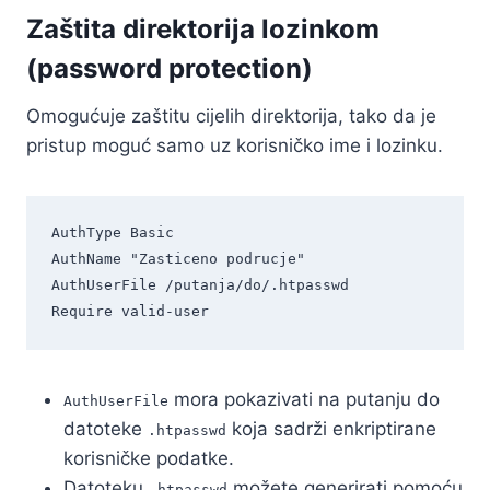
Zaštita direktorija lozinkom
(password protection)
Omogućuje zaštitu cijelih direktorija, tako da je
pristup moguć samo uz korisničko ime i lozinku.
AuthType Basic

AuthName "Zasticeno podrucje"

AuthUserFile /putanja/do/.htpasswd

mora pokazivati na putanju do
AuthUserFile
datoteke
koja sadrži enkriptirane
.htpasswd
korisničke podatke.
Datoteku
možete generirati pomoću
.htpasswd