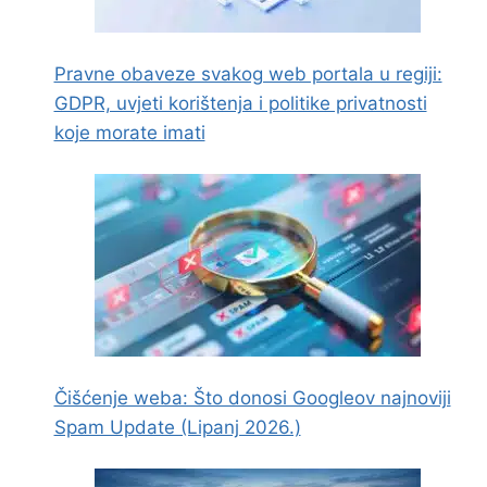
Pravne obaveze svakog web portala u regiji:
GDPR, uvjeti korištenja i politike privatnosti
koje morate imati
Čišćenje weba: Što donosi Googleov najnoviji
Spam Update (Lipanj 2026.)