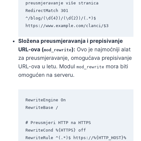
preusmjeravanje više stranica

RedirectMatch 301 
^/blog/(\d{4})/(\d{2})/(.*)$ 
Složena preusmjeravanja i prepisivanje
URL-ova (
):
Ovo je najmoćniji alat
mod_rewrite
za preusmjeravanje, omogućava prepisivanje
URL-ova u letu. Modul
mora biti
mod_rewrite
omogućen na serveru.
RewriteEngine On

RewriteBase /

# Preusmjeri HTTP na HTTPS

RewriteCond %{HTTPS} off

RewriteRule ^(.*)$ https://%{HTTP_HOST}%