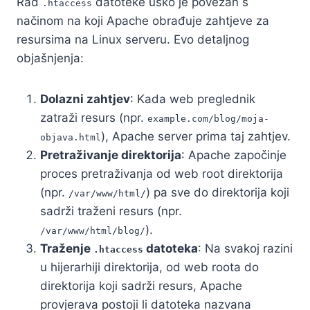
Rad
datoteke usko je povezan s
.htaccess
načinom na koji Apache obrađuje zahtjeve za
resursima na Linux serveru. Evo detaljnog
objašnjenja:
Dolazni zahtjev
: Kada web preglednik
zatraži resurs (npr.
example.com/blog/moja-
), Apache server prima taj zahtjev.
objava.html
Pretraživanje direktorija
: Apache započinje
proces pretraživanja od web root direktorija
(npr.
) pa sve do direktorija koji
/var/www/html/
sadrži traženi resurs (npr.
).
/var/www/html/blog/
Traženje
datoteka
: Na svakoj razini
.htaccess
u hijerarhiji direktorija, od web roota do
direktorija koji sadrži resurs, Apache
provjerava postoji li datoteka nazvana