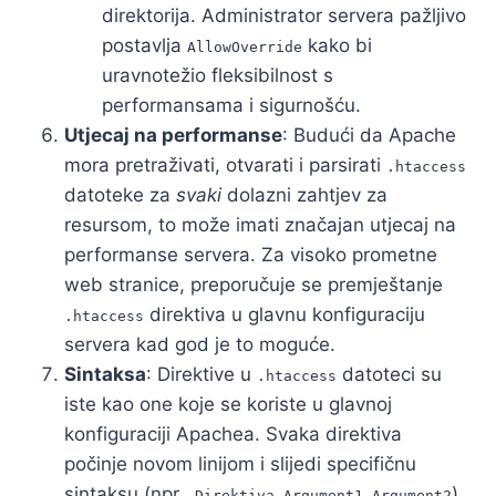
direktorija. Administrator servera pažljivo
postavlja
kako bi
AllowOverride
uravnotežio fleksibilnost s
performansama i sigurnošću.
Utjecaj na performanse
: Budući da Apache
mora pretraživati, otvarati i parsirati
.htaccess
datoteke za
svaki
dolazni zahtjev za
resursom, to može imati značajan utjecaj na
performanse servera. Za visoko prometne
web stranice, preporučuje se premještanje
direktiva u glavnu konfiguraciju
.htaccess
servera kad god je to moguće.
Sintaksa
: Direktive u
datoteci su
.htaccess
iste kao one koje se koriste u glavnoj
konfiguraciji Apachea. Svaka direktiva
počinje novom linijom i slijedi specifičnu
sintaksu (npr.,
).
Direktiva Argument1 Argument2