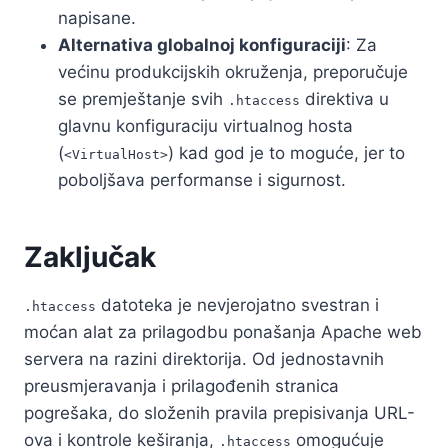
napisane.
Alternativa globalnoj konfiguraciji
: Za
većinu produkcijskih okruženja, preporučuje
se premještanje svih
direktiva u
.htaccess
glavnu konfiguraciju virtualnog hosta
(
) kad god je to moguće, jer to
<VirtualHost>
poboljšava performanse i sigurnost.
Zaključak
datoteka je nevjerojatno svestran i
.htaccess
moćan alat za prilagodbu ponašanja Apache web
servera na razini direktorija. Od jednostavnih
preusmjeravanja i prilagođenih stranica
pogrešaka, do složenih pravila prepisivanja URL-
ova i kontrole keširanja,
omogućuje
.htaccess