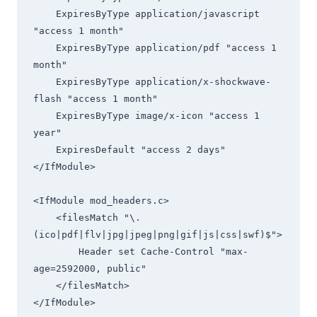
    ExpiresByType application/javascript 
"access 1 month"

    ExpiresByType application/pdf "access 1 
month"

    ExpiresByType application/x-shockwave-
flash "access 1 month"

    ExpiresByType image/x-icon "access 1 
year"

    ExpiresDefault "access 2 days"

</IfModule>

<IfModule mod_headers.c>

    <filesMatch "\.
(ico|pdf|flv|jpg|jpeg|png|gif|js|css|swf)$">

        Header set Cache-Control "max-
age=2592000, public"

    </filesMatch>
