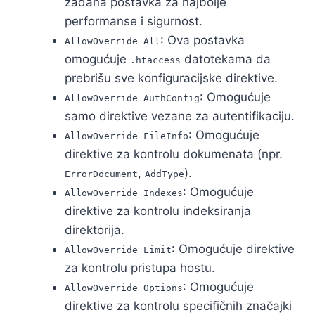
zadana postavka za najbolje
performanse i sigurnost.
: Ova postavka
AllowOverride All
omogućuje
datotekama da
.htaccess
prebrišu sve konfiguracijske direktive.
: Omogućuje
AllowOverride AuthConfig
samo direktive vezane za autentifikaciju.
: Omogućuje
AllowOverride FileInfo
direktive za kontrolu dokumenata (npr.
,
).
ErrorDocument
AddType
: Omogućuje
AllowOverride Indexes
direktive za kontrolu indeksiranja
direktorija.
: Omogućuje direktive
AllowOverride Limit
za kontrolu pristupa hostu.
: Omogućuje
AllowOverride Options
direktive za kontrolu specifičnih značajki