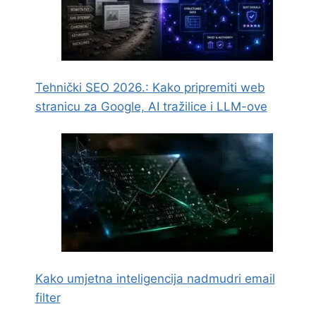
Tehnički SEO 2026.: Kako pripremiti web
stranicu za Google, AI tražilice i LLM-ove
Kako umjetna inteligencija nadmudri email
filter